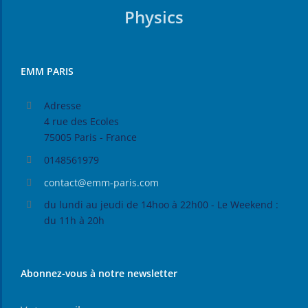
Physics
EMM PARIS
Adresse
4 rue des Ecoles
75005 Paris - France
0148561979
contact@emm-paris.com
du lundi au jeudi de 14hoo à 22h00 - Le Weekend :
du 11h à 20h
Abonnez-vous à notre newsletter